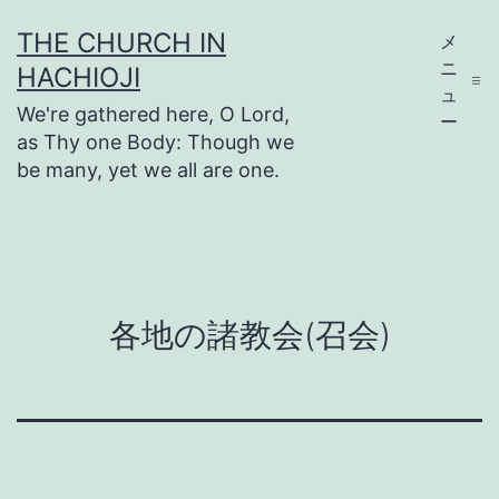
コ
THE CHURCH IN
メ
ン
ニ
HACHIOJI
テ
ュ
We're gathered here, O Lord,
ー
ン
as Thy one Body: Though we
ツ
be many, yet we all are one.
へ
ス
キ
ッ
各地の諸教会(召会)
プ